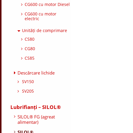
CG600 cu motor Diesel
CG600 cu motor
electric
Unități de comprimare
CS80
CG80
CS85
Descărcare lichide
SV150
SV205
Lubrifianți – SILOL®
SILOL® FG (agreat
alimentar)
SILOL®