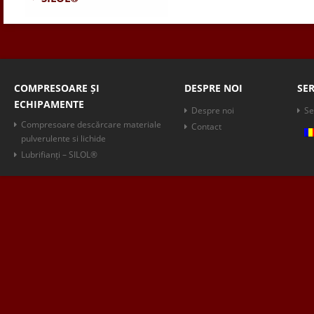
COMPRESOARE ȘI
DESPRE NOI
SER
ECHIPAMENTE
Despre noi
Se
Compresoare descărcare materiale
Contact
pulverulente si lichide
Lubrifianți – SILOL®