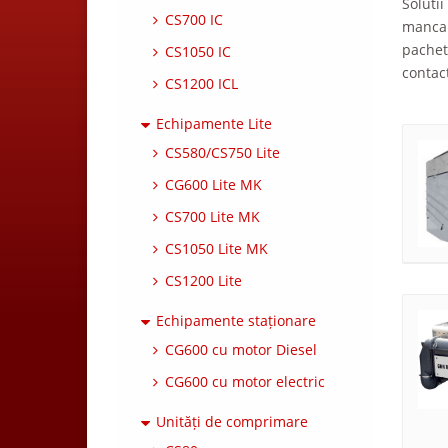
Soluti
CS700 IC
mancar
pachet
CS1050 IC
contact
CS1200 ICL
Echipamente Lite
CS580/CS750 Lite
CG600 Lite MK
CS700 Lite MK
CS1050 Lite MK
CS1200 Lite
Echipamente staționare
CG600 cu motor Diesel
CG600 cu motor electric
Unități de comprimare