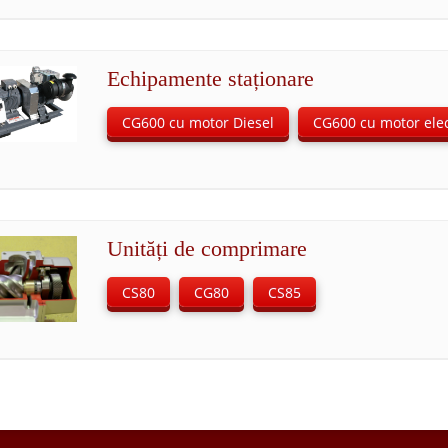
Echipamente staționare
CG600 cu motor Diesel
CG600 cu motor elec
Unități de comprimare
CS80
CG80
CS85