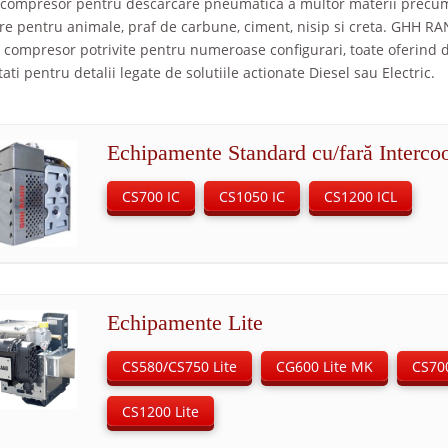
i compresor pentru descarcare pneumatica a multor materii precum: c
e pentru animale, praf de carbune, ciment, nisip si creta. GHH RAN
 compresor potrivite pentru numeroase configurari, toate oferind d
ati pentru detalii legate de solutiile actionate Diesel sau Electric.
Echipamente Standard cu/fară Intercoo
CS700 IC
CS1050 IC
CS1200 ICL
Echipamente Lite
CS580/CS750 Lite
CG600 Lite MK
CS70
CS1200 Lite