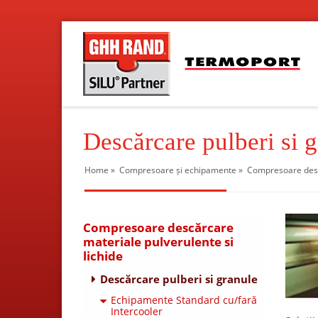
Descărcare pulberi si 
Home
»
Compresoare și echipamente
»
Compresoare descă
Compresoare descărcare
materiale pulverulente si
lichide
Descărcare pulberi si granule
Echipamente Standard cu/fară
Intercooler