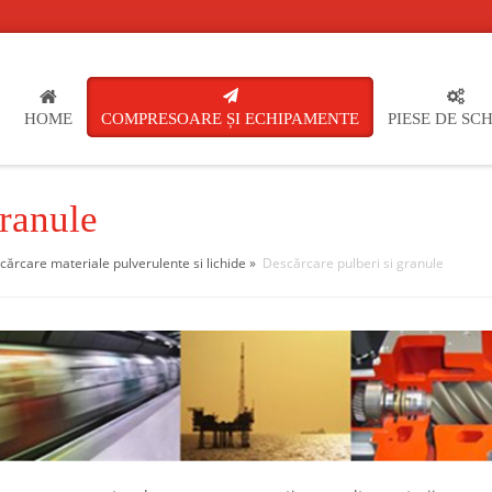
HOME
COMPRESOARE ȘI ECHIPAMENTE
PIESE DE SC
granule
rcare materiale pulverulente si lichide
»
Descărcare pulberi si granule