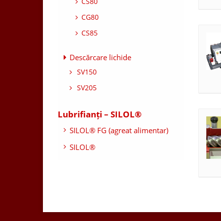
CS80
CG80
CS85
Descărcare lichide
SV150
SV205
Lubrifianți – SILOL®
SILOL® FG (agreat alimentar)
SILOL®