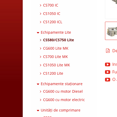
CS700 IC
CS1050 IC
CS1200 ICL
Echipamente Lite
CS580/CS750 Lite
CG600 Lite MK
De
CS700 Lite MK
In
CS1050 Lite MK
Fu
CS1200 Lite
O 
Echipamente staționare
CG600 cu motor Diesel
CG600 cu motor electric
Unități de comprimare