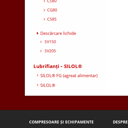
CS80
CG80
CS85
Descărcare lichide
SV150
SV205
Lubrifianți – SILOL®
SILOL® FG (agreat alimentar)
SILOL®
COMPRESOARE ȘI ECHIPAMENTE
DESPRE