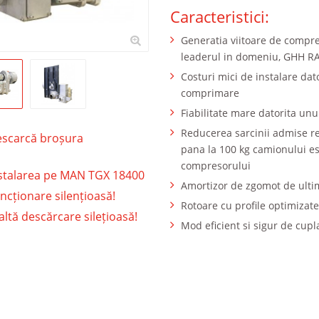
Caracteristici:
Generatia viitoare de compre
leaderul in domeniu, GHH 
Costuri mici de instalare dat
comprimare
Fiabilitate mare datorita unu
Reducerea sarcinii admise re
scarcă broșura
pana la 100 kg camionului e
compresorului
stalarea pe MAN TGX 18400
Amortizor de zgomot de ulti
ncționare silențioasă!
Rotoare cu profile optimizate
altă descărcare silețioasă!
Mod eficient si sigur de cupl