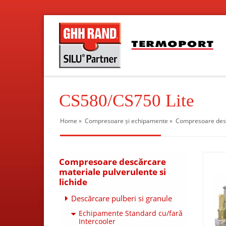
CS580/CS750 Lite
Home
»
Compresoare și echipamente
»
Compresoare descă
Compresoare descărcare
materiale pulverulente si
lichide
Descărcare pulberi si granule
Echipamente Standard cu/fară
Intercooler