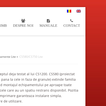
HIMB
DESPRE NOI
MANUALE
CONTACT
pamente Lite
»
CS580/CS750 Lite
eptul deja testat al lui CS1200. CS580 (proiectat
 pana la cele in faza de granule) extinde familia
nd montajul echipamentului pe aproape toate
ele care au un spatiu restrans disponibil. Pozitia
comprimare garanteaza instalare simpla,
e de utilizare.