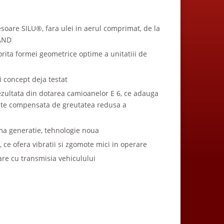
soare SILU®, fara ulei in aerul comprimat, de la
RAND
orita formei geometrice optime a unitatiii de
i concept deja testat
zultata din dotarea camioanelor E 6, ce adauga
ste compensata de greutatea redusa a
ma generatie, tehnologie noua
, ce ofera vibratii si zgomote mici in operare
are cu transmisia vehiculului