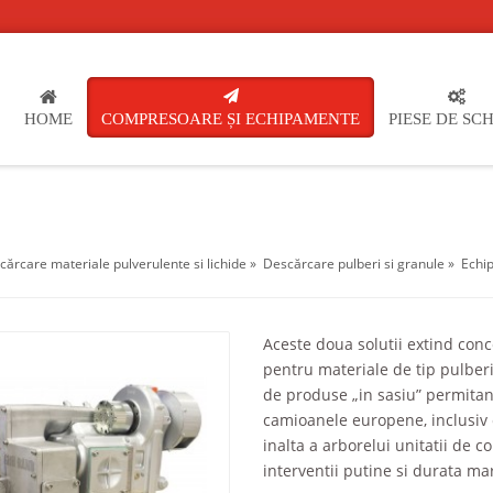
HOME
COMPRESOARE ȘI ECHIPAMENTE
PIESE DE SC
rcare materiale pulverulente si lichide
»
Descărcare pulberi si granule
»
Echi
Aceste doua solutii extind conc
pentru materiale de tip pulberi
de produse „in sasiu” permita
camioanele europene, inclusiv c
inalta a arborelui unitatii de 
interventii putine si durata mar