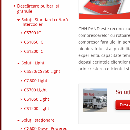
Descărcare pulberi si
granule
Soluții Standard cu/fară
Intercooler
GHH RAND este recunoscuta 
CS700 IC
compresoarelor cu rotoare
CS1050 IC
compresor fara ulei in aer
pionieratului si al posibili
CS1200 IC
experienta, capacitate tehn
depasi cerintele clientilo
Solutii Light
prin cresterea eficientei si a
CS580/CS750 Light
CG600 Light
CS700 Light
Soluț
CS1050 Light
Descă
CS1200 Light
Soluții staționare
CG600 Diesel Powered