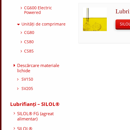
CG600 Electric
Lubri
Powered
Unități de comprimare
SILOL
CG80
CS80
CS85
Descărcare materiale
lichide
SV150
SV205
Lubrifianți – SILOL®
SILOL® FG (agreat
alimentar)
SILOL®