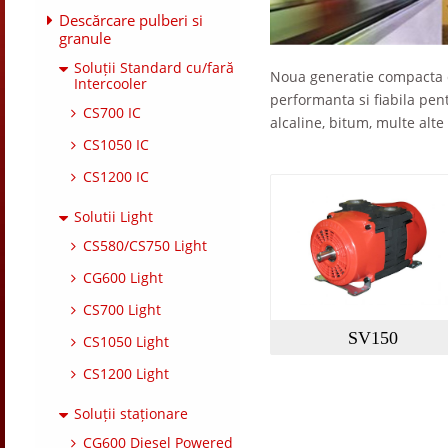
Descărcare pulberi si
granule
Soluții Standard cu/fară
Noua generatie compacta de
Intercooler
performanta si fiabila pent
CS700 IC
alcaline, bitum, multe alte
CS1050 IC
CS1200 IC
Solutii Light
CS580/CS750 Light
CG600 Light
CS700 Light
SV150
CS1050 Light
CS1200 Light
Soluții staționare
CG600 Diesel Powered