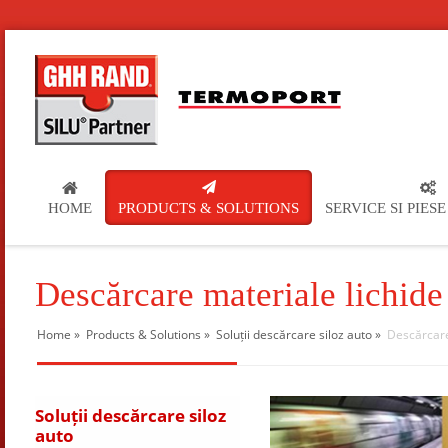
HOME
PRODUCTS & SOLUTIONS
SERVICE SI PIES
Descărcare materiale lichide
Home
»
Products & Solutions
»
Soluții descărcare siloz auto
»
Descărcare
Soluții descărcare siloz
auto