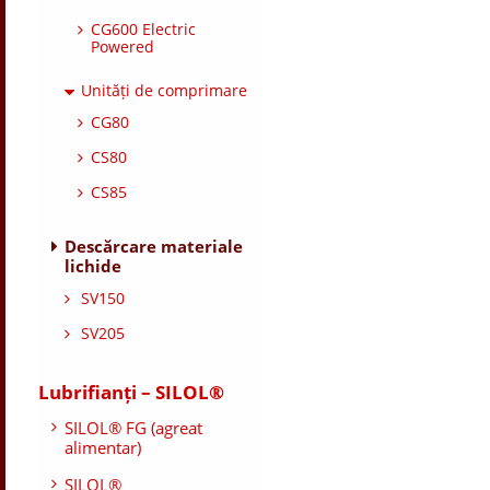
CG600 Electric
Powered
Unități de comprimare
CG80
CS80
CS85
Descărcare materiale
lichide
SV150
SV205
Lubrifianți – SILOL®
SILOL® FG (agreat
alimentar)
SILOL®