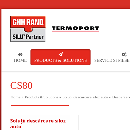
HOME
PRODUCTS & SOLUTIONS
SERVICE SI PIES
CS80
Home
»
Products & Solutions
»
Soluții descărcare siloz auto
»
Descărcare
Soluții descărcare siloz
auto