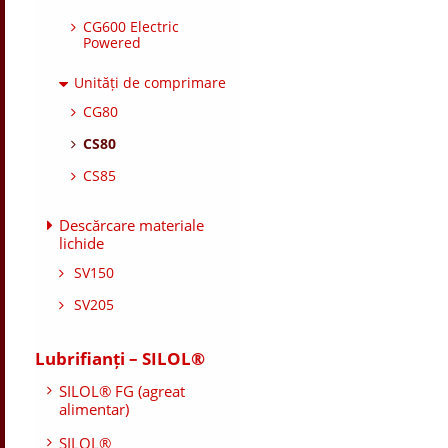
CG600 Electric
Powered
Unități de comprimare
CG80
CS80
CS85
Descărcare materiale
lichide
SV150
SV205
Lubrifianți – SILOL®
SILOL® FG (agreat
alimentar)
SILOL®